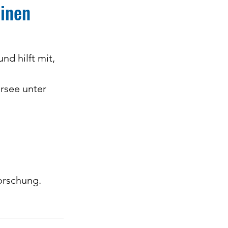
einen
 und hilft mit, 
see unter 
orschung. 