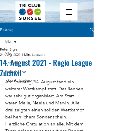
Beitrag
Alle
Peter Bigler
Alle
24. Aug. 2021
1 Min. Lesezeit
14. August 2021 - Regio League
Nachwuchs
Zuchwil
Erwachsene
Infos & Aktionen
Am Samstag, 14. August fand ein 
weiterer Wettkampf statt. Das Rennen 
war sehr gut organisiert. Am Start 
waren Melia, Neela und Marvin. Alle 
drei zeigten einen soliden Wettkampf 
bei herrlichem Sonnenschein. 
Herzliche Gratulation an alle. Mit dem 
Team gelang es sogar auf das Podest 