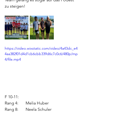
zu steigen!
https://video.wixstatic.com/video/4a43dc_e4
4aa382f01d4d1cb6cbb339d6c7c0c6/480p/mp
4/file.mp4
F 10-11:
Rang 4: 	Melia Huber
Rang 8: 	Neela Schuler