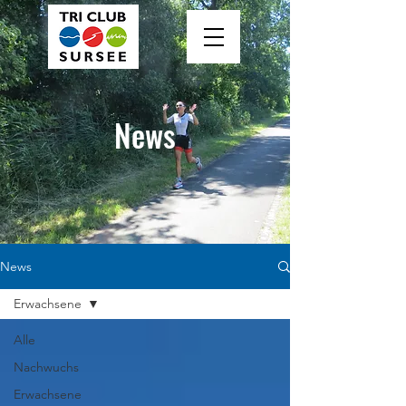
News
News
Erwachsene
Alle
Nachwuchs
Erwachsene