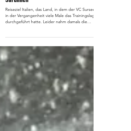
Rückblick Trainingslager 2026 in
Sardinien
Reiseziel Italien, das Land, in dem der VC Sursee
in der Vergangenheit viele Male das Trainingslager
durchgeführt hatte. Leider nahm damals die
Strassenqualität stetig ab und so mussten neue
Orte gefunden werden. Seit 10 Jahren standen
somit Spanien und Kroatien auf der
Ausschreibung. Schön, dass es bei der
Abstimmung Sardinien nach oben geschafft hatte.
Wahrscheinlich, weil die Insel für den VC Sursee
ebenfalls Premiere ist. Stationiert waren wir an der
mittleren Ostküste be