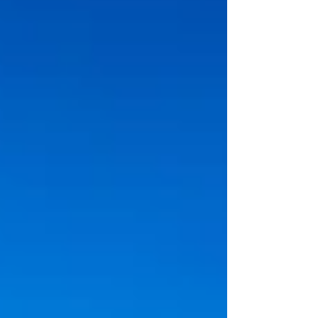
heraus – mit einem Training, das weit mehr ist als
nur Runden drehen. Michèle gestaltet jedes
Training kreativ und abwechslungsreich – mit
Kraftübungen, Lauf-ABC, Technikinputs und
natürlich verschi