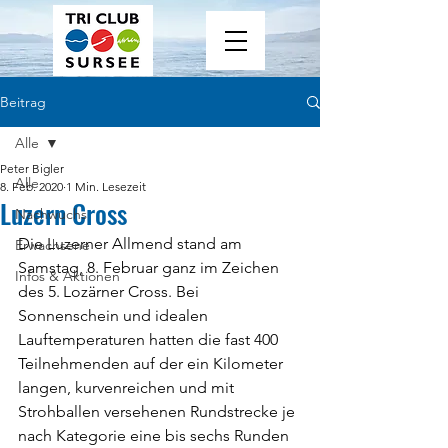
Beitrag
Alle
Peter Bigler
Alle
8. Feb. 2020
1 Min. Lesezeit
Luzern Cross
Nachwuchs
Die Luzerner Allmend stand am 
Erwachsene
Samstag, 8. Februar ganz im Zeichen 
Infos & Aktionen
des 5. Lozärner Cross. Bei 
Sonnenschein und idealen 
Lauftemperaturen hatten die fast 400 
Teilnehmenden auf der ein Kilometer 
langen, kurvenreichen und mit 
Strohballen versehenen Rundstrecke je 
nach Kategorie eine bis sechs Runden 