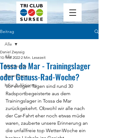
Beitrag
Alle
Daniel Zwyssig
Alle
10. Mai 2022
2 Min. Lesezeit
Tossa da Mar - Trainingslager
Nachwuchs
oder Genuss-Rad-Woche?
Erwachsene
Infos & Aktionen
Vor einigen Tagen sind rund 30 
Radsportbegeisterte aus dem 
Trainingslager in Tossa de Mar 
zurückgekehrt. Obwohl wir alle nach 
der Car-Fahrt eher noch etwas müde 
waren, zauberte unsere Erinnerung an 
die unfallfreie top Wetter-Woche ein 
breites Lächeln ins Gesicht. 